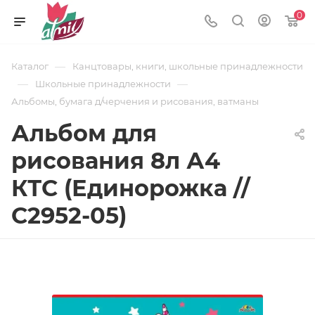
0
—
Каталог
Канцтовары, книги, школьные принадлежности
—
—
Школьные принадлежности
Альбомы, бумага д/черчения и рисования, ватманы
Альбом для
рисования 8л А4
КТС (Единорожка //
С2952-05)