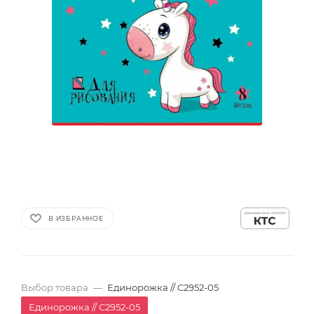
В ИЗБРАННОЕ
Выбор товара
—
Единорожка // С2952-05
Единорожка // С2952-05