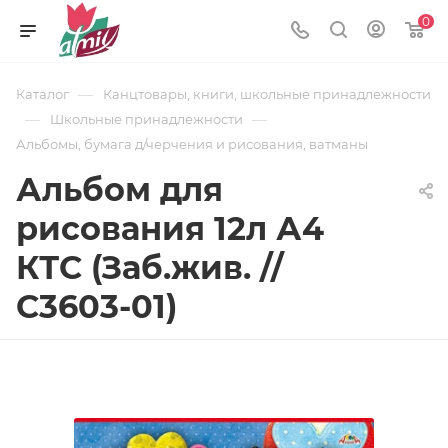
0
—
Каталог
Канцтовары, книги, школьные принадлежности
—
—
Школьные принадлежности
Альбомы, бумага д/черчения и рисования, ватманы
Альбом для
рисования 12л А4
КТС (Заб.жив. //
С3603-01)