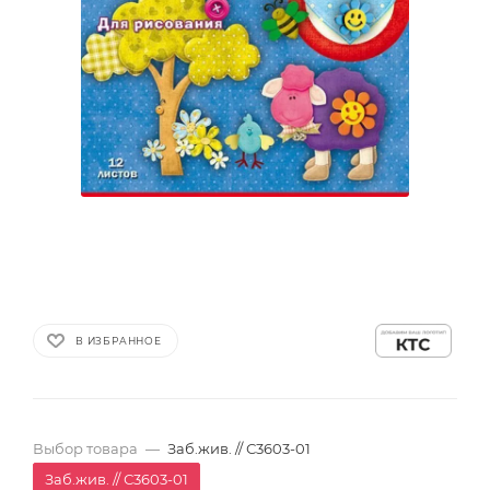
В ИЗБРАННОЕ
Выбор товара
—
Заб.жив. // С3603-01
Заб.жив. // С3603-01