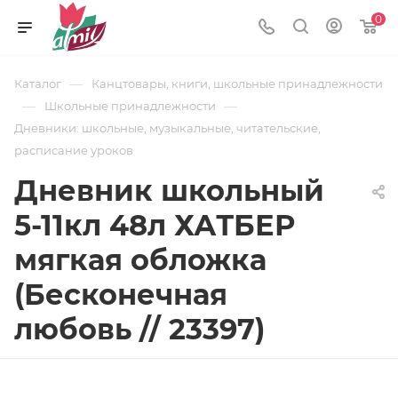
0
—
Каталог
Канцтовары, книги, школьные принадлежности
—
—
Школьные принадлежности
Дневники: школьные, музыкальные, читательские,
расписание уроков
Дневник школьный
5-11кл 48л ХАТБЕР
мягкая обложка
(Бесконечная
любовь // 23397)