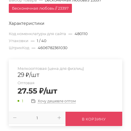
Бесконечная любовь // 23397
Характеристики
Код номенклатуры для сайта
—
480110
Упаковки
—
1 / 40
ШтрихКод
—
4606782361030
Мелкооптовая (цена для физлиц)
29
₽
/шт
Оптовая
27.55
₽
/шт
Хочу дешевле оптом
1
В КОРЗИНУ