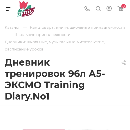
0
—
Каталог
Канцтовары, книги, школьные принадлежности
—
—
Школьные принадлежности
Дневники: школьные, музыкальные, читательские,
расписание уроков
Дневник
тренировок 96л А5-
ЭКСМО Training
Diary.No1