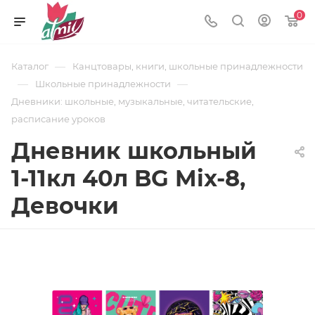
0
—
Каталог
Канцтовары, книги, школьные принадлежности
—
—
Школьные принадлежности
Дневники: школьные, музыкальные, читательские,
расписание уроков
Дневник школьный
1-11кл 40л BG Mix-8,
Девочки