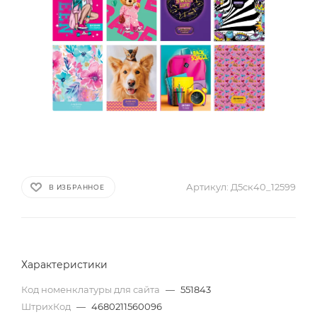
Артикул:
Д5ск40_12599
В ИЗБРАННОЕ
Характеристики
Код номенклатуры для сайта
—
551843
ШтрихКод
—
4680211560096