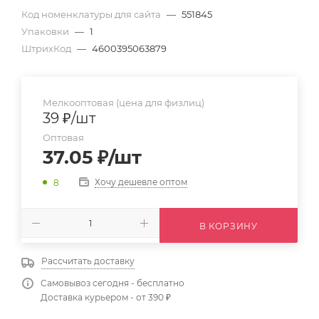
Код номенклатуры для сайта
—
551845
Упаковки
—
1
ШтрихКод
—
4600395063879
Мелкооптовая (цена для физлиц)
39
₽
/шт
Оптовая
37.05
₽
/шт
Хочу дешевле оптом
8
В КОРЗИНУ
Рассчитать доставку
Самовывоз сегодня - бесплатно
Доставка курьером - от 390 ₽