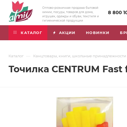
Оптово-розничная продажа бытовой
8 800 1
химии, посуды, товаров для дома,
игрушек, одежды и обуви, текстиля и
гигиенической продукции
КАТАЛОГ
АКЦИИ
НОВИНКИ
БР
—
Каталог
Канцтовары, книги, школьные принадлежности
Точилка CENTRUM Fast 