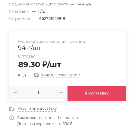
Код номенклатуры для сайта
—
544524
Упаковки
—
1 / 2
ШтрихКод
—
4627136238181
Мелкооптовая (цена для физлиц)
94
₽
/шт
Оптовая
89.30
₽
/шт
Хочу дешевле оптом
51
В КОРЗИНУ
Рассчитать доставку
Самовывоз сегодня - бесплатно
Доставка курьером - от 390 ₽