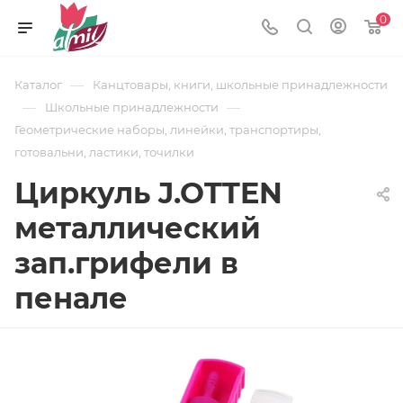
0
—
Каталог
Канцтовары, книги, школьные принадлежности
—
—
Школьные принадлежности
Геометрические наборы, линейки, транспортиры,
готовальни, ластики, точилки
Циркуль J.OTTEN
металлический
зап.грифели в
пенале