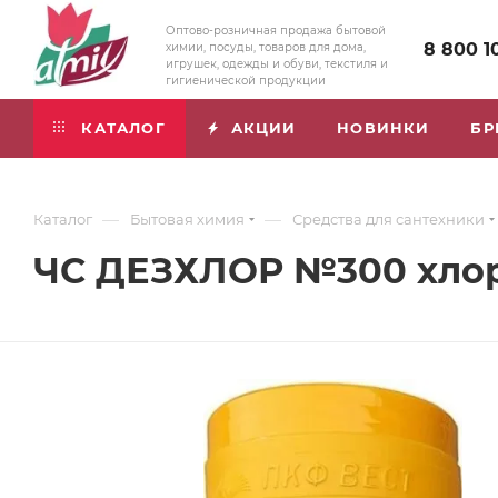
Оптово-розничная продажа бытовой
8 800 1
химии, посуды, товаров для дома,
игрушек, одежды и обуви, текстиля и
гигиенической продукции
КАТАЛОГ
АКЦИИ
НОВИНКИ
БР
—
—
Каталог
Бытовая химия
Средства для сантехники
ЧС ДЕЗХЛОР №300 хлор