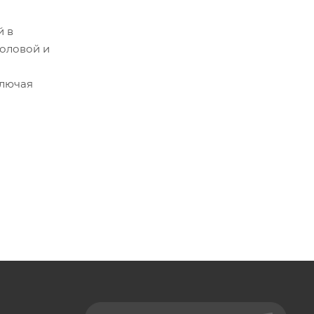
й в
толовой и
ключая