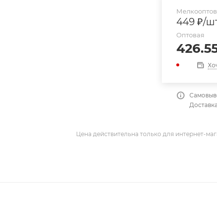
Мелкооптова
449
₽
/ш
Оптовая
426.5
Хо
Самовыво
Доставка
Цена действительна только для интернет-маг