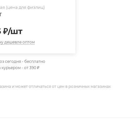
я (цена для физлиц)
т
5
₽
/шт
чу дешевле оптом
з сегодня - бесплатно
 курьером - от 390 ₽
азина и может отличаться от цен в розничных магазинах