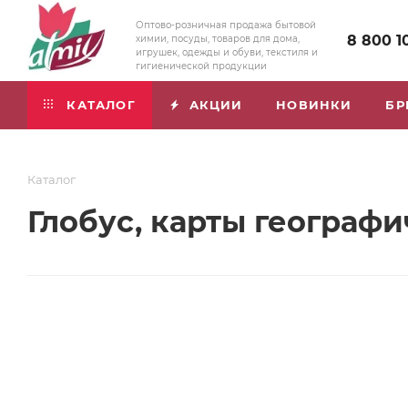
Оптово-розничная продажа бытовой
8 800 1
химии, посуды, товаров для дома,
игрушек, одежды и обуви, текстиля и
гигиенической продукции
КАТАЛОГ
АКЦИИ
НОВИНКИ
БР
Каталог
Глобус, карты географи