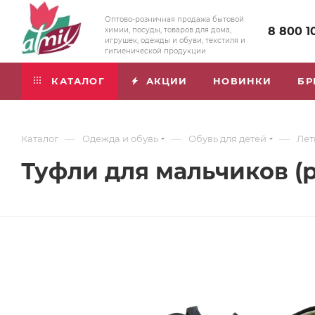
Оптово-розничная продажа бытовой
8 800 1
химии, посуды, товаров для дома,
игрушек, одежды и обуви, текстиля и
гигиенической продукции
КАТАЛОГ
АКЦИИ
НОВИНКИ
БР
—
—
—
Каталог
Одежда и обувь
Обувь для детей
Лет
Туфли для мальчиков (р.