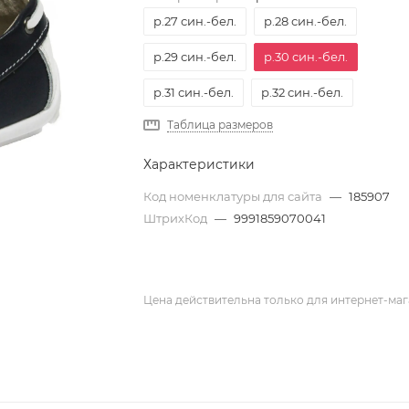
р.27 син.-бел.
р.28 син.-бел.
р.29 син.-бел.
р.30 син.-бел.
р.31 син.-бел.
р.32 син.-бел.
Таблица размеров
Характеристики
Код номенклатуры для сайта
—
185907
ШтрихКод
—
9991859070041
Цена действительна только для интернет-маг