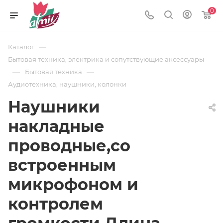
0
—
Каталог
Бытовая техника, электрика и сопутствующие аксессуары
—
—
Бытовая техника
Аудиотехника, наушники, колонки
Наушники
накладные
проводные,со
встроенным
микрофоном и
контролем