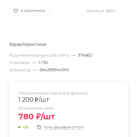
Артикул:
8601
В ИЗБРАННОЕ
Характеристики
Код номенклатуры для сайта
—
374862
Упаковки
—
1 / 50
ШтрихКод
—
6942999141910
Мелкооптовая (цена для физлиц)
1 200
₽
/шт
Акционная цена
780
₽
/шт
Хочу дешевле оптом
199