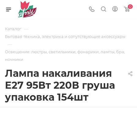
0
—
Каталог
Бытовая техника, электрика и сопутствующие аксессуары
—
Освещение: люстры, светильники, фонарики, лампы, бра,
ночники
Лампа накаливания
Е27 95Вт 220В груша
упаковка 154шт